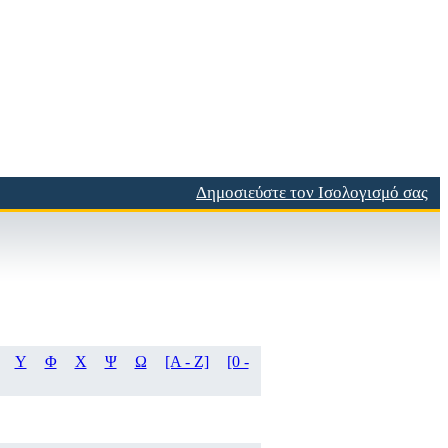
Δημοσιεύστε τον Ισολογισμό σας
Υ
Φ
Χ
Ψ
Ω
[A - Z]
[0 -