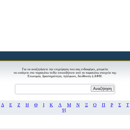
Για να αναζητήσετε την επιχείρηση που σας ενδιαφέρει, μπορείτε
να εισάγετε στο παρακάτω πεδίο οποιοδήποτε από τα παρακάτω στοιχεία της:
Eπωνυμία, δραστηριότητα, τηλέφωνο, διεύθυνση ή ΑΦΜ.
Αναζήτηση
Δ
Ε
Ζ
Η
Θ
Ι
Κ
Λ
Μ
Ν
Ξ
Ο
Π
Ρ
Σ
Τ
9]